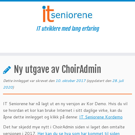
IT utviklere med lang erfaring
Skip
to
Ny utgave av ChoirAdmin
content
Dette innlegget var skrevet den
10. oktober 2017
(oppdatert den
28. juli
2020
)
IT Seniorene har nå lagt ut en ny versjon av Kor Demo. Hvis du vil
se hvordan et kor kan bruke Internet i sitt daglige virke, kan du
åpne dette innlegget og klikk på denne:
IT Seniorene Kordemo
Det har skjedd mye nytt i ChoirAdmin siden vi laget den omtalte
versjonen i 2017.
Her kan du se hva som har kommet til siden